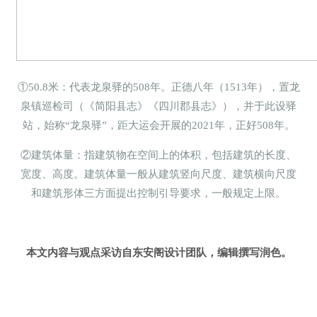
①50.8米：代表龙泉驿的508年。正德八年（1513年），置龙
泉镇巡检司（《简阳县志》《四川郡县志》），并于此设驿
站，始称“龙泉驿”，距大运会开展的2021年，正好508年。
②建筑体量：指建筑物在空间上的体积，包括建筑的长度、
宽度、高度。建筑体量一般从建筑竖向尺度、建筑横向尺度
和建筑形体三方面提出控制引导要求，一般规定上限。
本文内容与观点采访自东安阁设计团队，编辑撰写润色。