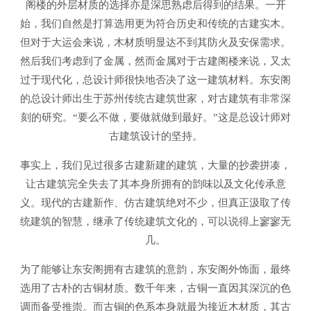
阁楼的外层材质的选择亦是深思熟虑后得到的结果。一开
始，我们自然是打算选用更为符合历史和传统的古建实木。
但对于大运会来说，木材质明显达不到其防火及安保需求。
然后我们考虑到了金属，然而金属对于古建阁楼来说，又太
过于现代化，总设计师很快地否决了这一建筑材料。东安阁
的总设计师出生于苏州传统古建筑世家，对古建筑有非常深
刻的研究。“要么不做，要做就做到最好。”这是总设计师对
古建筑设计的坚持。
事实上，我们见过很多古建新建的建筑，大量的抄袭拼凑，
让古建筑完全失去了其本身所拥有的韵味以及文化传承意
义。现代的古建新作、仿古建筑绝对不少，但真正汲取了传
统建筑的智慧，继承了传统建筑文化的，可以说得上寥寥无
几。
为了能够让东安阁拥有古建筑的意韵，东安阁外饰面，最终
选用了古朴的古铜材质。数千年来，古铜一直因其深沉的色
调而备受推崇。而古铜的色系本身就最为接近木材质，其古