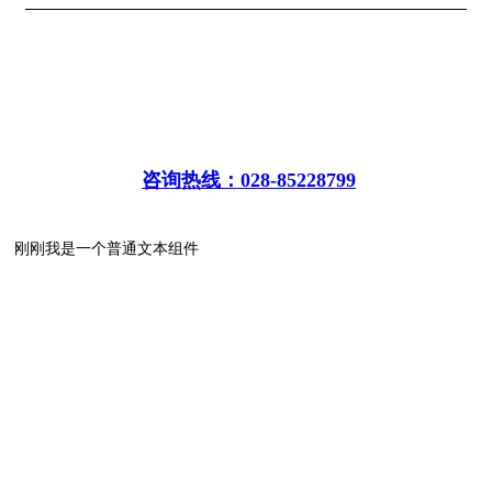
咨询热线：028-85228799
刚刚我是一个普通文本组件
【华采堂企业】
致力通过项目全周期一体化控制投资和提供EPC+O+F全产业链一站式服务 为政
府和企业打造引领时代潮流的 高端旅游目的地度假区、景区，城市更新商业场景
与主题灯会夜游项目
成都总部：成都武侯区二环路西一段100号财富双楠写字楼4楼-6楼-8楼